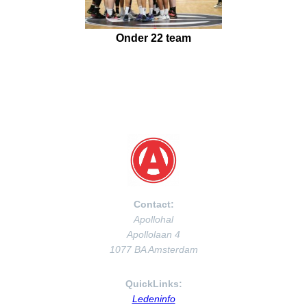
Onder 22 team
Contact:
Apollohal
Apollolaan 4
1077 BA Amsterdam
QuickLinks:
Ledeninfo