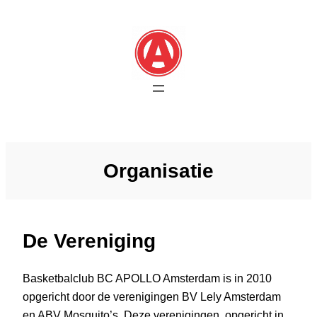
Skip
to
content
Organisatie
De Vereniging
Basketbalclub BC APOLLO Amsterdam is in 2010
opgericht door de verenigingen BV Lely Amsterdam
en ABV Mosquito’s. Deze verenigingen, opgericht in