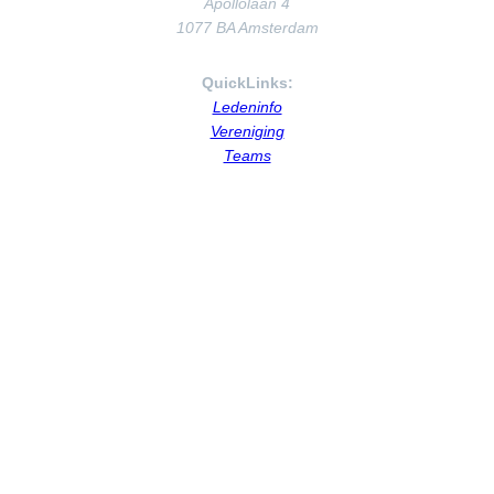
Apollolaan 4
1077 BA Amsterdam
QuickLinks:
Ledeninfo
Vereniging
Teams