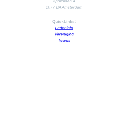
Apollolaan 4
1077 BA Amsterdam
QuickLinks:
Ledeninfo
Vereniging
Teams