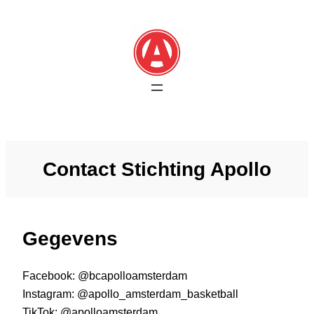
Skip
to
content
Contact Stichting Apollo
Gegevens
Facebook: @bcapolloamsterdam
Instagram: @apollo_amsterdam_basketball
TikTok: @apolloamsterdam